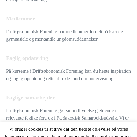
Medlemmer
Driftsøkonomisk Forening har medlemmer fordelt på især de
gymnasiale og merkantile ungdomsuddannelser.
Faglig opdatering
På kurserne i Driftsøkonomisk Forening kan du hente inspiration
og faglig opdatering rettet direkte mod din undervisning
Faglige samarbejder
Driftsøkonomisk Forening gør sin indflydelse gældende i
relevante faglige fora og i Pædagogisk Samarbejdsudvalg. Vi er
således med til at præge udviklingen inden for vores fag.
Vi bruger cookies til at give dig den bedste oplevelse på vores
hjemmeside. Du kan finde ud af mere om hvilke cookies vi bruger