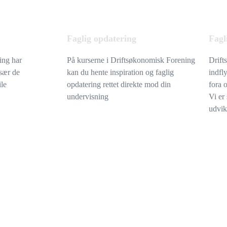
Faglig opdatering
Fagl
ing har
På kurserne i Driftsøkonomisk Forening
Drift
sær de
kan du hente inspiration og faglig
indfl
le
opdatering rettet direkte mod din
fora 
undervisning
Vi er
udvik