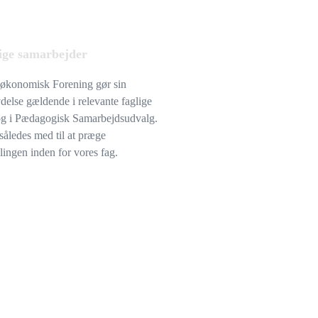
ige samarbejder
søkonomisk Forening gør sin
ydelse gældende i relevante faglige
og i Pædagogisk Samarbejdsudvalg.
 således med til at præge
lingen inden for vores fag.